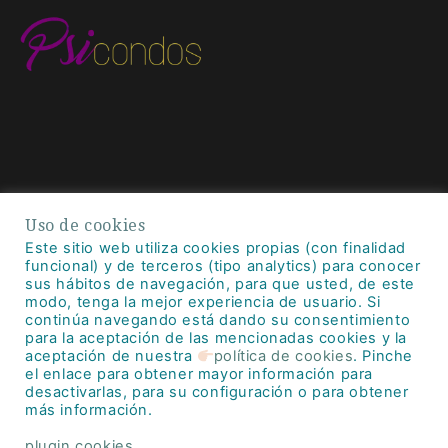
Contacto
Uso de cookies
contacto@psicondos.es
Este sitio web utiliza cookies propias (con finalidad
funcional) y de terceros (tipo analytics) para conocer
sus hábitos de navegación, para que usted, de este
modo, tenga la mejor experiencia de usuario. Si
continúa navegando está dando su consentimiento
Quiénes somos
para la aceptación de las mencionadas cookies y la
aceptación de nuestra
política de cookies
. Pinche
Política de Privacidad
el enlace para obtener mayor información para
Política de Cookies
desactivarlas, para su configuración o para obtener
más información.
Aviso Legal
plugin cookies