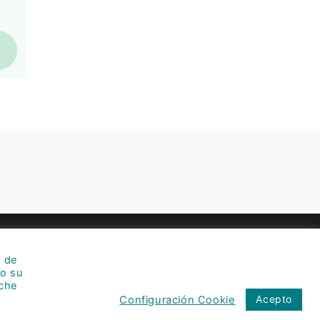
Copyright © 2026 Psicondos
s de
dad
do su
s
nche
Acepto
Configuración Cookie