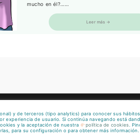
mucho en él?……
Leer más →
Contacto
Quiénes somos
ional) y de terceros (tipo analytics) para conocer sus hábito
ntacto@psicondos.es
Política de Privaci
or experiencia de usuario. Si continúa navegando está dan
Política de Cookie
ookies y la aceptación de nuestra
política de cookies
. Pi
rlas, para su configuración o para obtener más información.
Aviso Legal